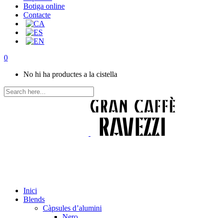
Botiga online
Contacte
0
No hi ha productes a la cistella
Inici
Blends
Càpsules d’alumini
Nero