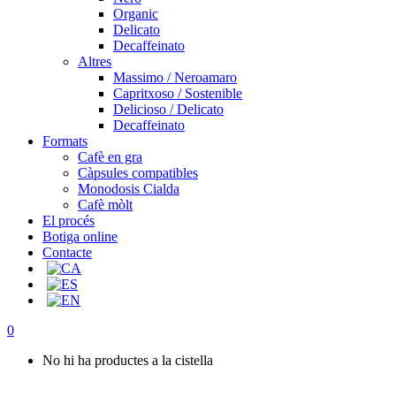
Organic
Delicato
Decaffeinato
Altres
Massimo / Neroamaro
Capritxoso / Sostenible
Delicioso / Delicato
Decaffeinato
Formats
Cafè en gra
Càpsules compatibles
Monodosis Cialda
Cafè mòlt
El procés
Botiga online
Contacte
0
No hi ha productes a la cistella