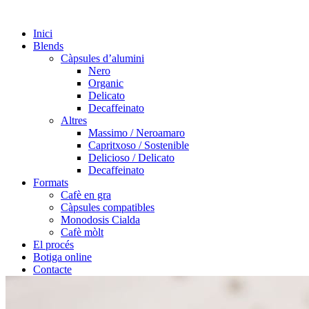
Inici
Blends
Càpsules d’alumini
Nero
Organic
Delicato
Decaffeinato
Altres
Massimo / Neroamaro
Capritxoso / Sostenible
Delicioso / Delicato
Decaffeinato
Formats
Cafè en gra
Càpsules compatibles
Monodosis Cialda
Cafè mòlt
El procés
Botiga online
Contacte