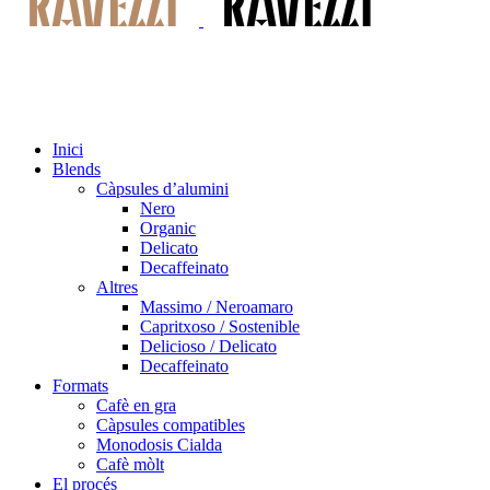
Inici
Blends
Càpsules d’alumini
Nero
Organic
Delicato
Decaffeinato
Altres
Massimo / Neroamaro
Capritxoso / Sostenible
Delicioso / Delicato
Decaffeinato
Formats
Cafè en gra
Càpsules compatibles
Monodosis Cialda
Cafè mòlt
El procés