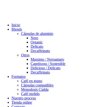
Inicio
Blends
Cápsulas de aluminio
Nero
Organic
Delicato
Decaffeinato
Otros
Massimo / Neroamaro
Capritxoso / Sostenible
Delicioso / Delicato
Decaffeinato
Formatos
Café en grano
Cápsulas compatibles
Monodosis Cialda
Café molido
Nuestro proceso
Tienda online
Contacto